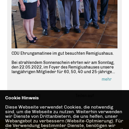
CDU Ehrungsmatinee im gut besuchten Remigiushaus.
Bei strahlendem Sonnenschein ehrten wir am Sonntag,
den 22.05.2022, im Foyer des Remigiushauses unsere
langjährigen Mitglieder für 60, 50, 40 und 25-jährige
Mitgliedschaft.
mehr
Unsere Vorsitzende, Gabriele Hasl, begrüßte unter den
Gästen unseren Landtagsabgeordneten Johannes
Zehfuß MdL, den Kreisvorsitzenden Patrick Poss und
cdu_otterstadt
Teilen auf
Cookie Hinweis
unseren Ortsbürgermeister Bernd Zimmermann. Sie
freute sich sehr, dass so viele unserer Mitglieder in das
Diese Webseite verwendet Cookies, die notwendig
Remigiushaus gekommen sind.
sind, um die Webseite zu nutzen. Weiterhin verwenden
Frau Hasl informierte darüber, dass die letzten
wir Dienste von Drittanbietern, die uns helfen, unser
Ehrungen länger zurück liegen und auch die für 2020
Webangebot zu verbessern (Website-Optmierung). Für
vorgesehene Ehrungsmatinee Corona bedingt ausfallen
die Verwendung bestimmter Dienste, benötigen wir
musste.